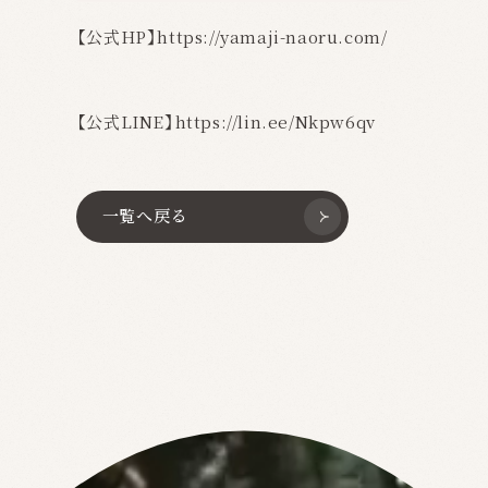
【公式HP】
https://yamaji-naoru.com/
【公式LINE】
https://lin.ee/Nkpw6qv
一覧へ戻る