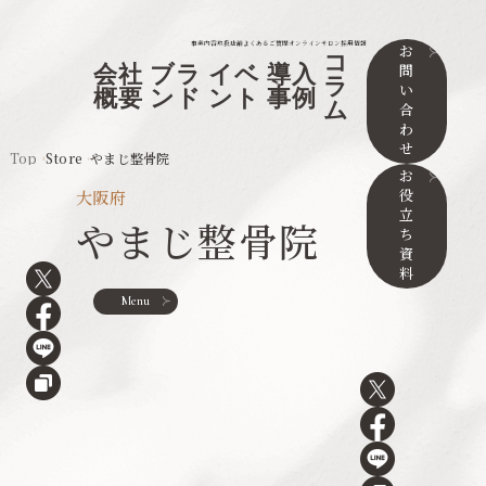
事業内容
取扱店舗
よくあるご質問
オンラインサロン
採用情報
お
コ
問
会社
ブラ
イベ
導入
ラ
い
概要
ンド
ント
事例
ム
合
わ
せ
Top
Store
やまじ整骨院
お
役
大阪府
立
やまじ整骨院
ち
資
料
Menu