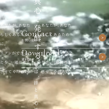
あなたが、あなた
あなたが、あなた
Contact
らしくあるため
らしくあるため
お問い合わせ
に。
に。
Download
リアンができるこ
リアンができるこ
資料請求
とを、一緒に考え
とを、一緒に考え
させてください。
させてください。