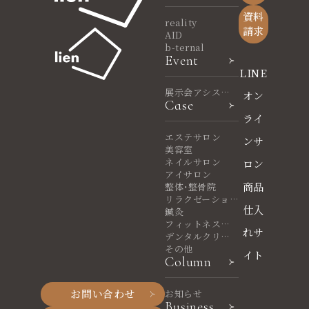
資料
reality
請求
AID
b-ternal
Event
LINE
展示会アシスタ
オン
Case
ント
ライ
エステサロン
ンサ
美容室
ネイルサロン
ロン
アイサロン
商品
整体・整骨院
リラクゼーショ
仕入
ンサロン
鍼灸
フィットネスヨ
れサ
ガ
デンタルクリニ
ック
その他
イト
Column
お問い合わせ
お知らせ
Business