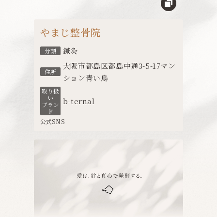
やまじ整骨院
鍼灸
分類
大阪市都島区都島中通3-5-17マン
住所
ション青い鳥
取り扱
い
b-ternal
ブラン
ド
公式SNS