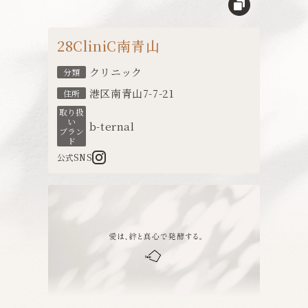
28CliniC南青山
クリニック
分類
港区南青山7-7-21
住所
取り扱
い
b-ternal
ブラン
ド
公式SNS