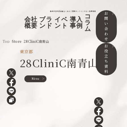
事業内容
取扱店舗
よくあるご質問
オンラインサロン
採用情報
お
コ
問
会社
ブラ
イベ
導入
ラ
い
概要
ンド
ント
事例
ム
合
わ
せ
Top
Store
28CliniC南青山
お
役
東京都
立
28CliniC南青山
ち
資
料
Menu