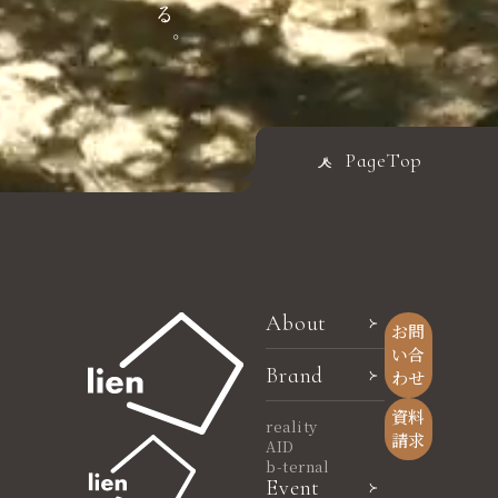
PageTop
About
お問
い合
Brand
わせ
資料
reality
請求
AID
b-ternal
Event