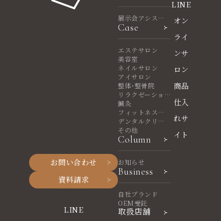
LINE
展示会アシスタ
オン
Case
ント
ライ
エステサロン
ンサ
美容室
ネイルサロン
ロン
アイサロン
商品
整体・整骨院
リラクゼーショ
仕入
ンサロン
鍼灸
フィットネスヨ
れサ
ガ
デンタルクリニ
ック
その他
イト
Column
お問い合わせ
お知らせ
Business
資料請求
自社ブランド
OEM受託
LINE
取扱店舗