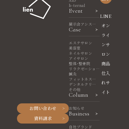
AID
b-ternal
Event
LINE
展示会アシスタ
オン
Case
ント
ライ
エステサロン
ンサ
美容室
ネイルサロン
ロン
アイサロン
商品
整体・整骨院
リラクゼーショ
仕入
ンサロン
鍼灸
フィットネスヨ
れサ
ガ
デンタルクリニ
ック
その他
イト
Column
お問い合わせ
お知らせ
Business
資料請求
自社ブランド