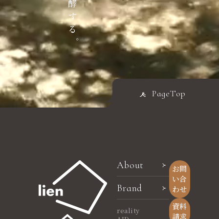
PageTop
About
お問
い合
Brand
わせ
資料
reality
請求