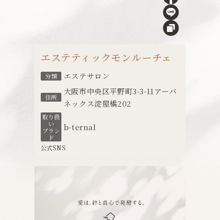
エステティックモンルーチェ
エステサロン
分類
大阪市中央区平野町3-3-11アーバ
住所
ネックス淀屋橋202
取り扱
い
b-ternal
ブラン
ド
公式SNS