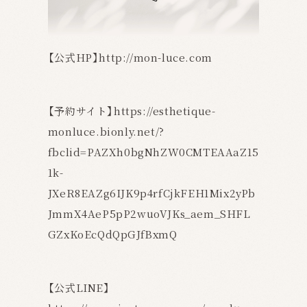
【公式HP】
http://mon-luce.com
【予約サイト】
https://esthetique-
monluce.bionly.net/?
fbclid=PAZXh0bgNhZW0CMTEAAaZ15
1k-
JXeR8EAZg6IJK9p4rfCjkFEH1Mix2yPb
JmmX4AeP5pP2wuoVJKs_aem_SHFL
GZxKoEcQdQpGJfBxmQ
【公式LINE】