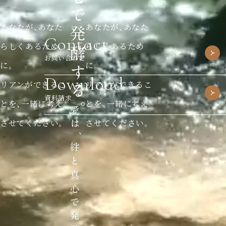
あなたが、あなた
あなたが、あなた
Contact
らしくあるため
らしくあるため
お問い合わせ
に。
に。
Download
リアンができるこ
リアンができるこ
資料請求
とを、一緒に考え
とを、一緒に考え
させてください。
させてください。