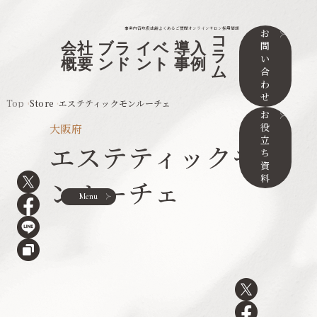
事業内容
取扱店舗
よくあるご質問
オンラインサロン
採用情報
お
コ
問
会社
ブラ
イベ
導入
ラ
い
概要
ンド
ント
事例
ム
合
わ
せ
Top
Store
エステティックモンルーチェ
お
役
大阪府
立
エステティックモ
ち
資
料
ンルーチェ
Menu