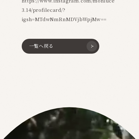
https://www.instagram.com/monluce
3.14/profilecard/?
igsh=MTdwNmRnMDVjbWpjMw==
一覧へ戻る