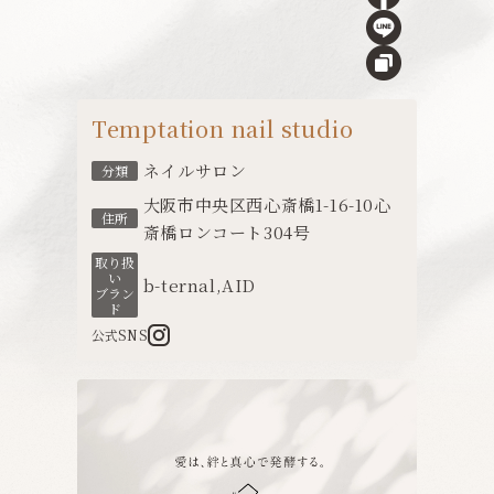
Temptation nail studio
ネイルサロン
分類
大阪市中央区西心斎橋1-16-10心
住所
斎橋ロンコート304号
取り扱
い
b-ternal
,
AID
ブラン
ド
公式SNS