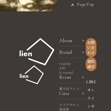
PageTop
About
お問
い合
Brand
わせ
資料
reality
請求
AID
b-ternal
Event
LINE
展示会アシスタ
オン
Case
ント
ライ
エステサロン
ンサ
美容室