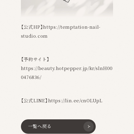
【公式HP】
https://temptation-nail-
studio.com
【予約サイト】
https://beauty.hotpepper.jp/kr/slnH00
0476836/
【公式LINE】
https://lin.ee/cnOLUpL
一覧へ戻る