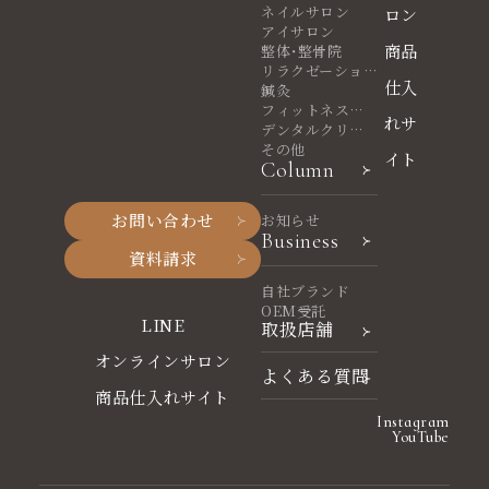
ネイルサロン
ロン
アイサロン
商品
整体・整骨院
リラクゼーショ
仕入
ンサロン
鍼灸
フィットネスヨ
れサ
ガ
デンタルクリニ
ック
その他
イト
Column
お問い合わせ
お知らせ
Business
資料請求
自社ブランド
OEM受託
LINE
取扱店舗
オンラインサロン
よくある質問
商品仕入れサイト
Instagram
YouTube