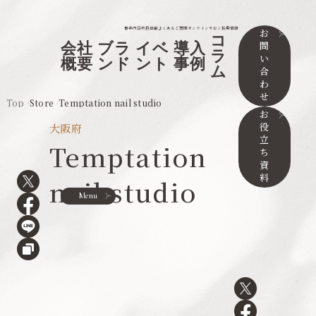
事業内容
取扱店舗
よくあるご質問
オンラインサロン
採用情報
お
コ
問
会社
ブラ
イベ
導入
ラ
い
概要
ンド
ント
事例
ム
合
わ
せ
Top
Store
Temptation nail studio
お
役
大阪府
立
Temptation
ち
資
料
nail studio
Menu