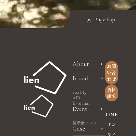
PageTop
About
お問
い合
Brand
わせ
資料
reality
請求
AID
b-ternal
Event
LINE
展示会アシスタ
オン
Case
ント
ライ