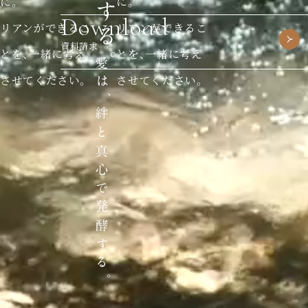
に。
に。
Download
リアンができるこ
リアンができるこ
資料請求
とを、一緒に考え
とを、一緒に考え
させてください。
させてください。