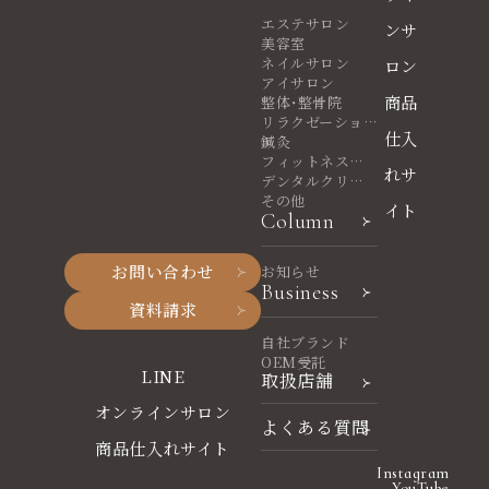
エステサロン
ンサ
美容室
ネイルサロン
ロン
アイサロン
商品
整体・整骨院
リラクゼーショ
仕入
ンサロン
鍼灸
フィットネスヨ
れサ
ガ
デンタルクリニ
ック
その他
イト
Column
お問い合わせ
お知らせ
Business
資料請求
自社ブランド
OEM受託
LINE
取扱店舗
オンラインサロン
よくある質問
商品仕入れサイト
Instagram
YouTube