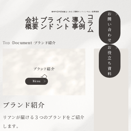
事業内容
取扱店舗
よくあるご質問
オンラインサロン
採用情報
お
コ
問
会社
ブラ
イベ
導入
ラ
い
概要
ンド
ント
事例
ム
合
わ
せ
Top
Document
ブランド紹介
お
役
立
ち
資
料
Menu
ブランド紹介
リアンが届ける３つのブランドをご紹介
します。