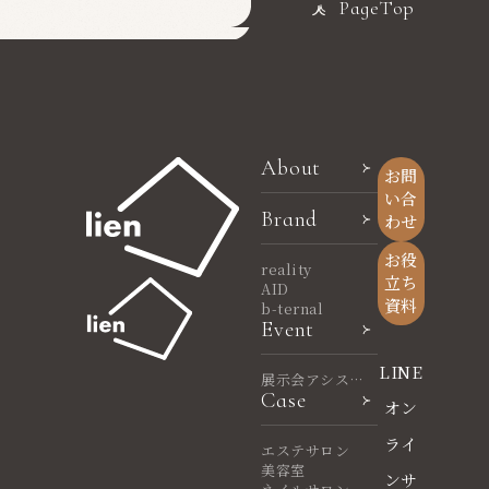
PageTop
About
お問
い合
Brand
わせ
お役
reality
立ち
AID
資料
b-ternal
Event
LINE
展示会アシスタ
Case
ント
オン
ライ
エステサロン
美容室
ンサ