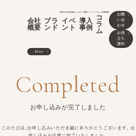
事業内容
取扱店舗
よくあるご質問
オンラインサロン
採用情報
お問
コ
い合
会社
ブラ
イベ
導入
ラ
わせ
概要
ンド
ント
事例
ム
お役
立ち
資料
Menu
Completed
お申し込みが完了しました
このたびは、お申し込みいただき誠にありがとうございます。お
申し込みが正常に完了いたしました。