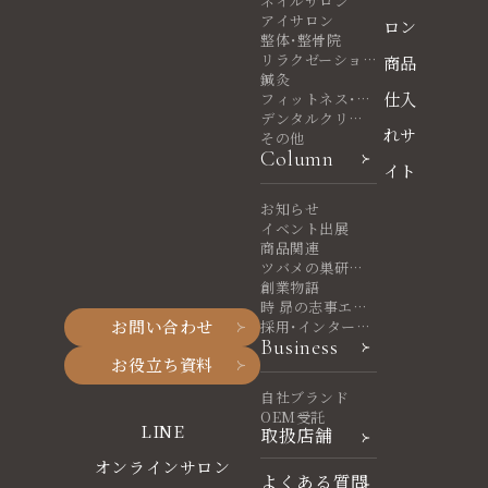
ネイルサロン
アイサロン
ロン
整体・整骨院
リラクゼーショ
商品
ンサロン
鍼灸
仕入
フィットネス・ヨ
ガ
デンタルクリニ
れサ
ック
その他
Column
イト
お知らせ
イベント出展
商品関連
ツバメの巣研究
室
創業物語
時 昴の志事エッ
お問い合わせ
セイ
採用・インターン
Business
シップ
お役立ち資料
自社ブランド
OEM受託
LINE
取扱店舗
オンラインサロン
よくある質問