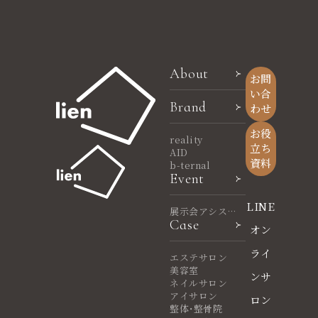
About
お問
い合
Brand
わせ
お役
reality
立ち
AID
資料
b-ternal
Event
LINE
展示会アシスタ
Case
ント
オン
ライ
エステサロン
美容室
ンサ
ネイルサロン
アイサロン
ロン
整体・整骨院