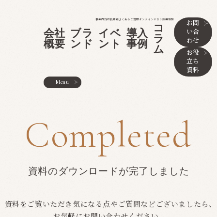
事業内容
取扱店舗
よくあるご質問
オンラインサロン
採用情報
お問
コ
い合
会社
ブラ
イベ
導入
ラ
わせ
概要
ンド
ント
事例
ム
お役
立ち
資料
Menu
Completed
資料のダウンロードが完了しました
資料をご覧いただき気になる点やご質問などございましたら、
お気軽にお問い合わせください。