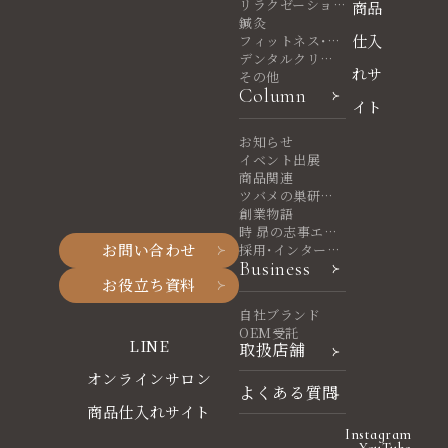
リラクゼーショ
商品
ンサロン
鍼灸
仕入
フィットネス・ヨ
ガ
デンタルクリニ
れサ
ック
その他
Column
イト
お知らせ
イベント出展
商品関連
ツバメの巣研究
室
創業物語
時 昴の志事エッ
お問い合わせ
セイ
採用・インターン
Business
シップ
お役立ち資料
自社ブランド
OEM受託
LINE
取扱店舗
オンラインサロン
よくある質問
商品仕入れサイト
Instagram