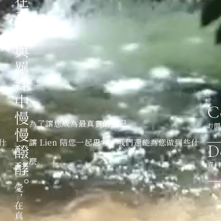
C
為了讓您成為最真實的自己，
お問
什
讓 Lien 陪您一起思考，我們還能為您做到些什
D
麼。
資料