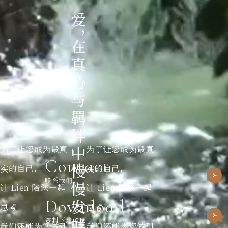
为了让您成为最真
为了让您成为最真
Contact
实的自己，
实的自己，
联系我们
让 Lien 陪您一起
让 Lien 陪您一起
Download
思考
思考
资料下载
我们还能为您做到
我们还能为您做到